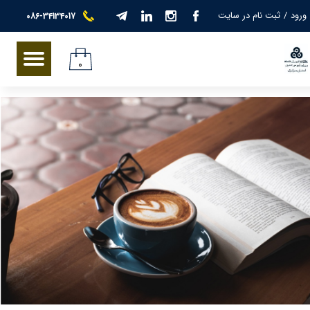
ورود
/
ثبت نام در سایت
086-34134017
حساب کاربری من
تغییر گذر واژه
۰
سفارشات
خروج از حساب کاربری