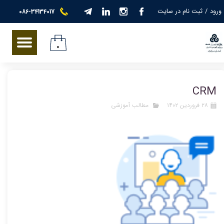
ورود
/
ثبت نام در سایت
086-34134017
حساب کاربری من
تغییر گذر واژه
۰
سفارشات
CRM
خروج از حساب کاربری
۲۸ فروردین ۱۴۰۲
مطالب آموزشی