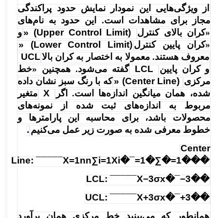
از ویژگی‌هایی این نمودار نمایش حدود پراکندگی
مجاز برای مشاهدات است. این حدود به نام‌های
«کران بالای کنترل
» (Upper Control Limit)
و
«کران پایین کنترل
» (Lower Control Limit)
معروف هستند. معمولا به اختصار به کران بالا
UCL‌
و کران پایین
LCL
گفته می‌شود. همچنین «خط
مرکزی
» (Center Line)
که با رنگ سبز نشان داده
شده، همان میانگین اندازه‌ها است. اگر
X
متغیر
مربوط به اندازه‌های ثبت شده از نمونه‌های
محصولات باشد، برای محاسبه این پارامترها و
خطوط معرفی شده به صورت زیر عمل می‌کنیم
.
Center
Line: ¯¯¯¯¯X=1nn∑i=1Xi�¯=1�∑�=1���
LCL: ¯¯¯¯¯X−3σx�¯−3��
UCL: ¯¯¯¯¯X+3σx�¯+3��
همانطور که می‌بینید خط مرکزی همان برآورد