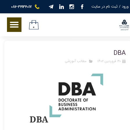
ورود
/
ثبت نام در سایت
086-34134017
حساب کاربری من
تغییر گذر واژه
۰
سفارشات
DBA
خروج از حساب کاربری
۳۰ فروردین ۱۴۰۲
مطالب آموزشی
DBA