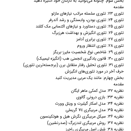
بخش سوم: چگونه می‌توانید به کارکنان خود انگیزه دهید
مقدمه
تئوری 23: تئوری سلسله مراتب نیازهای مازلو
تئوری 24: تئوری بودن، وابستگی و رشد آلدرفر
تئوری 25: تئوری دستاورد و نیازهای اکتسابی مک کللند
تئوری 26: تئوری انگیزش و بهداشت هرزبرگ
تئوری 27: تئوری برابری آدامز
تئوری 28: تئوری انتظار وروم
تئوری 29: شاخص نوع شخصیت مایرز-بریگز
تئوری 30: قانون یادگیری انجمنی هب (انگیزه لیمبیک)
تئوری 31: تئوری تحلیل رفتار متقابل برن (برجسته‌ترین تئوری)
حرف آخر در مورد تئوری‌های انگیزش
بخش چهارم: مانند یک مربی مدیریت کنید
مقدمه
نظریه 32: مدل کمکی ماهر ایگان
نظریه 33: بازی درونی گالوی
نظریه 34: مدل اسکار گیلبرت و ویتل وورث
نظریه 35: مدل مربیگری 7c گریملی
نظریه 36: سیکل مربیگری نگرش هیل و هوتکینسون
نظریه 37: روش مربیگری لندزبرگ (صدرنشین)
نظریه 38: شش اصل مربیگری راجرز