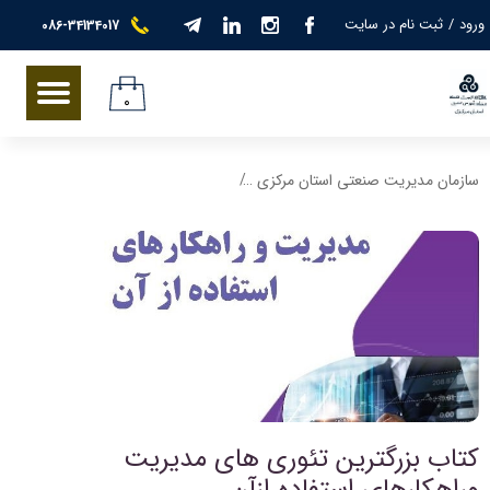
ورود
/
ثبت نام در سایت
086-34134017
حساب کاربری من
تغییر گذر واژه
۰
سفارشات
سازمان مدیریت صنعتی استان مرکزی
فروشگاه کتاب انتشارات نگرش مدیران
خروج از حساب کاربری
کتاب بزرگترین تئوری های مدیریت
وراهکارهای استفاده ازآن