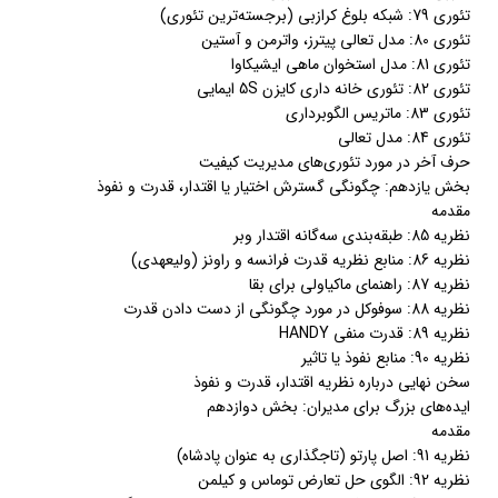
تئوری 79: شبکه بلوغ کرازبی (برجسته‌ترین تئوری)
تئوری 80: مدل تعالی پیترز، واترمن و آستین
تئوری 81: مدل استخوان ماهی ایشیکاوا
تئوری 82: تئوری خانه داری کایزن 5S ایمایی
تئوری 83: ماتریس الگوبرداری
تئوری 84: مدل تعالی
حرف آخر در مورد تئوری‌های مدیریت کیفیت
بخش یازدهم: چگونگی گسترش اختیار یا اقتدار، قدرت و نفوذ
مقدمه
نظریه 85: طبقه‌بندی سه‌گانه اقتدار وبر
نظریه 86: منابع نظریه قدرت فرانسه و راونز (‌ولیعهدی)
نظریه 87: راهنمای ماکیاولی برای بقا
نظریه 88: سوفوکل در مورد چگونگی از دست دادن قدرت
نظریه 89: قدرت منفی HANDY
نظریه 90: منابع نفوذ یا تاثیر
سخن نهایی درباره نظریه اقتدار، قدرت و نفوذ
ایده‌های بزرگ برای مدیران: بخش دوازدهم
مقدمه
نظریه 91: اصل پارتو (‌تاجگذاری به عنوان پادشاه)
نظریه 92: الگوی حل تعارض توماس و کیلمن