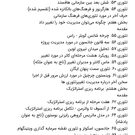
تئوری 53: شش بعد بین سازمانی هافستد
تئوری 54: هارگریوز و فرهنگ‌های بالکانزه شده (تقسیم شده)
حرف آخر در مورد تئوری‌های فرهنگ سازمانی
بخش هفتم: چگونه می‌توان مدیریت خود را تغییر داد
مقدمه
تئوری 55: چرخه شانس کوبلر - راس
تئوری 56: سه قانون جانسون در مورد مدیریت پروژه
تئوری 57: تحلیل میدان نیروی لوین
تئوری 58: رویکرد هشت مرحله‌ای کاتر در مورد تغییر
تئوری 59: ماس کانتر و مدیران تغییر (تاج به عنوان ملکه)
تئوری 60: تئوری سمت پنهان ایگان
تئوری 61: وینستون چرچیل در مورد ارزش مرور قبل از اجرا
سخن آخر درباره مدیریت تغییرتئوری ها
بخش هشتم: برنامه ریزی استراتژیک
مقدمه
تئوری 62: هفت مرحله از برنامه ریزی استراتژیک
تئوری 63: از آنسوف تا واترمن - تکامل برنامه ریزی استراتژیک
تئوری 64: در مدل ماتریس گروهی رایزنی بوستون (تاج به عنوان
پادشاه)
تئوری 65: جانسون، اسکولز و تئوری نقشه سرمایه گذاری ویتینگهام