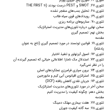
تئوری 66: تئوری پنج نیروی پورتر
تئوری 67: SWOT و PEST درست بودند (THE FIRST 11
تئوری 68: تحلیل بمب‌های منفجر نشده
تئوری 69: رویداد‌های قوی سیاه طالب
تئوری 70: سناریو‌های برنامه ریزی
سخن نهایی درباره تئوری‌های مدیریت استراتژیک
بخش نهم: تصمیم گیری
مقدمه
تئوری 71: قوانین تونسند در مورد تصمیم گیری (تاج به عنوان
پادشاه)
تئوری 72: اصول آیزنهاور و تنفیذ اختیار
تئوری 73: استدلال مک نامارا: اطلاعاتی حیاتی که تصمیم گیرنده آن
را در نظر نمی‌گیرد
تئوری 74: برون سپاری فرامرزی عملکردهای اصلی
تئوری 75: استراتژی اقیانوس آبی کیم و مابورجین
تئوری 76: جریان نقدی کاهش یافته (DCF)
سخن آخر در مورد تئوری‌های مدیریت استراتژیک
بخش دهم: چگونه کیفیت را مدیریت کنیم
مقدمه
تئوری 77: هفت بیماری مهلک دمینگ
تئوری 78: سه گانه کیفیت جوران