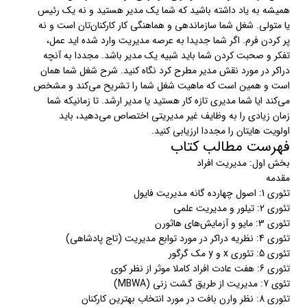
همیشه به یاد داشته باشید که شما یک مدیر هستید و نه یک رئیس
یا متولی. شغل شما سازماندهی و هماهنگی کار کارکنان‌تان است و نه
پر کردن فرم. اگر شما جدیدا به عرصه مدیریت وارد شده اید عمل،
تفکر و صحبت کردن شما باید شبیه یک مدیر باشد. مجددا به آنچه
دراکر در مورد نقش مدیر مطرح کرد نگاه کنید. شرح شغل شما همان
است و همین است که ماهیت شغل شما را تشریح می‌کند و مشخص
می‌کند ایا شما مدیری تازه کار هستید یا مدیر ارشد. تا زمانیکه شما
زمان زیادی را به وظایف غیر مدیریتی اختصاص می‌دهید، باید
اولویت هایتان را مجددا ارزیابی کنید.
فهرست مطالب کتاب
بخش اول: مدیریت افراد
مقدمه
تئوری 1: اصول چهارده گانه مدیریت فایول
تئوری 2: تیلور و مدیریت علمی
تئوری 3: مایو و آزمایش‌های هاثورن
تئوری 4: نظریه دراکر در مورد توابع مدیریت (تاج پادشاهی)
تئوری 5: تئوری x و y مک گرگور
تئوری 6: هفت عادت افراد کاملا موثر از نظر کوی
تئوی 7: مدیریت از طریق گشت زنی (MBWA)
تئوری 8: نظر وارن بافت در مورد انتخاب بهترین کارکنان