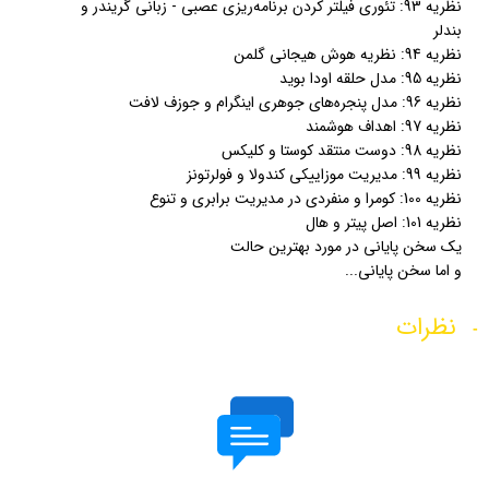
نظریه 93: تئوری فیلتر کردن برنامه‌ریزی عصبی - زبانی گریندر و
بندلر
نظریه 94: نظریه هوش هیجانی گلمن
نظریه 95: مدل حلقه اودا بوید
نظریه 96: مدل پنجره‌های جوهری اینگرام و جوزف لافت
نظریه 97: اهداف هوشمند
نظریه 98: دوست منتقد کوستا و کلیکس
نظریه 99: مدیریت موزاییکی کندولا و فولرتونز
نظریه 100: کومرا و منفردی در مدیریت برابری و تنوع
نظریه 101: اصل پیتر و هال
یک سخن پایانی در مورد بهترین حالت
و اما سخن پایانی...
نظرات