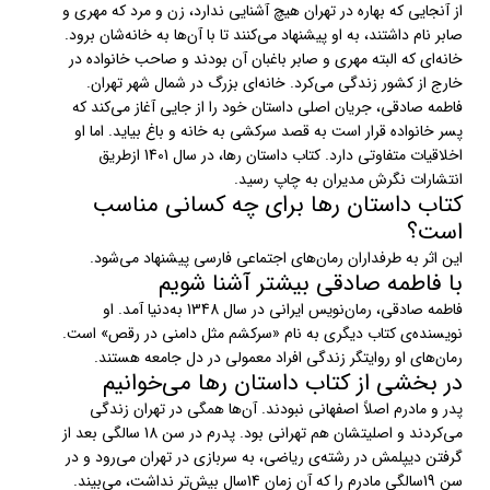
از آنجایی که بهاره در تهران هیچ آشنایی ندارد، زن و مرد که مهری و
صابر نام داشتند، به او پیشنهاد می‌کنند تا با آن‌ها به خانه‌شان برود.
خانه‌ای که البته مهری و صابر باغبان آن بودند و صاحب خانواده در
خارج از کشور زندگی می‌کرد. خانه‌ای بزرگ در شمال شهر تهران.
فاطمه صادقی، جریان اصلی داستان خود را از جایی آغاز می‌کند که
پسر خانواده قرار است به قصد سرکشی به خانه و باغ بیاید. اما او
اخلاقیات متفاوتی دارد. کتاب داستان رها، در سال 1401 ازطریق
انتشارات نگرش مدیران به چاپ رسید.
کتاب داستان رها برای چه کسانی مناسب
است؟
این اثر به طرفداران رمان‌های اجتماعی فارسی پیشنهاد می‌شود.
با فاطمه صادقی بیشتر آشنا شویم
فاطمه صادقی، رمان‌نویس ایرانی در سال 1348 به‌دنیا آمد. او
نویسنده‌ی کتاب دیگری به نام «سرکشم مثل دامنی در رقص» است.
رمان‌های او روایتگر زندگی افراد معمولی در دل جامعه هستند.
در بخشی از کتاب داستان رها می‌خوانیم
پدر و مادرم اصلاً اصفهانی نبودند. آن‌ها همگی در تهران زندگی
می‌کردند و اصلیتشان هم تهرانی بود. پدرم در سن 18 سالگی بعد از
گرفتن دیپلمش در رشته‌ی ریاضی، به سربازی در تهران می‌رود و در
سن 19‌سالگی مادرم را که آن زمان 14سال بیش‌تر نداشت، می‌بیند.