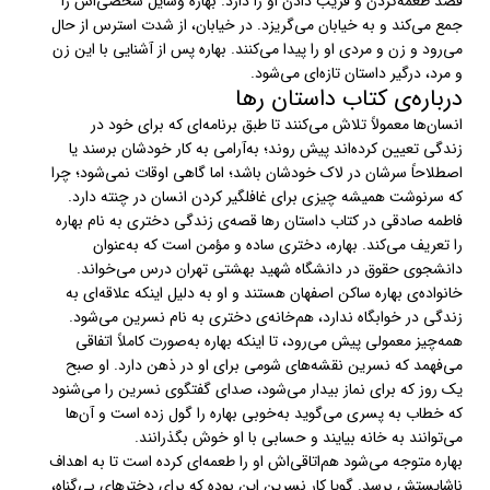
قصد طعمه‌کردن و فریب‌ دادن او را دارد. بهاره وسایل شخصی‌اش را
جمع می‌کند و به خیابان می‌گریزد. در خیابان، از شدت استرس از حال
می‌رود و زن و مردی او را پیدا می‌کنند. بهاره پس از آشنایی با این زن
و مرد، درگیر داستان تازه‌ای می‌شود.
درباره‌ی کتاب داستان رها
انسان‌ها معمولاً تلاش می‌کنند تا طبق برنامه‌ای که برای خود در
زندگی تعیین کرده‌اند پیش روند؛ به‌آرامی به کار خودشان برسند یا
اصطلاحاً سرشان در لاک خودشان باشد؛ اما گاهی اوقات نمی‌شود؛ چرا
که سرنوشت همیشه چیزی برای غافلگیر کردن انسان در چنته دارد.
فاطمه صادقی در کتاب داستان رها قصه‌ی زندگی دختری به نام بهاره
را تعریف می‌کند. بهاره، دختری ساده و مؤمن است که به‌عنوان
دانشجوی حقوق در دانشگاه شهید بهشتی تهران درس می‌خواند.
خانواده‌ی بهاره ساکن اصفهان هستند و او به‌ دلیل اینکه علاقه‌ای به
زندگی در خوابگاه ندارد، هم‌خانه‌ی دختری به نام نسرین می‌شود.
همه‌چیز معمولی پیش می‌رود، تا اینکه بهاره به‌صورت کاملاً اتفاقی
می‌فهمد که نسرین نقشه‌های شومی برای او در ذهن دارد. او صبح
یک روز که برای نماز بیدار می‌شود، صدای گفتگوی نسرین را می‌شنود
که خطاب به پسری می‌گوید به‌خوبی بهاره را گول زده است و آن‌ها
می‌توانند به خانه بیایند و حسابی با او خوش بگذرانند.
بهاره متوجه می‌شود هم‌اتاقی‌اش او را طعمه‌ای کرده است تا به اهداف
ناشایستش برسد. گویا کار نسرین این بوده که برای دخترهای بی‌گناه،